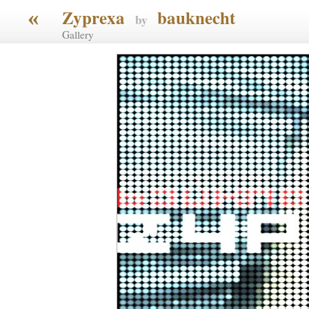
«
Zyprexa
bauknecht
by
Gallery