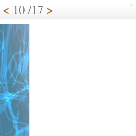
<
>
10 /17
π