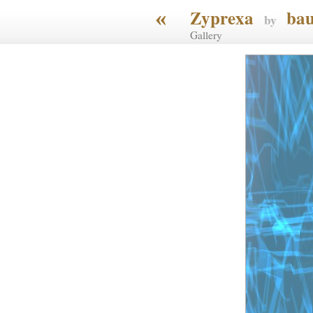
«
Zyprexa
bau
by
Gallery