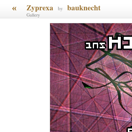
«
Zyprexa
bauknecht
by
Gallery